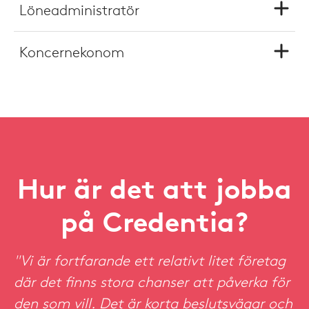
Löneadministratör
Koncernekonom
Hur är det att jobba
på Credentia?
"Vi är fortfarande ett relativt litet företag
där det finns stora chanser att påverka för
den som vill. Det är korta beslutsvägar och